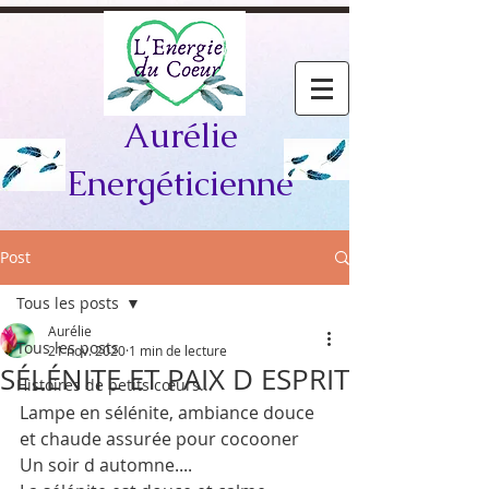
Aurélie
Energéticienne
Post
Tous les posts
Aurélie
Tous les posts
21 nov. 2020
1 min de lecture
SÉLÉNITE ET PAIX D ESPRIT
Histoires de petits cœurs...
Lampe en sélénite, ambiance douce 
et chaude assurée pour cocooner 
Un soir d automne....   