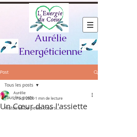
Aurélie
Energéticienne
Post
Tous les posts
Aurélie
Tous les posts
27 oct. 2020
1 min de lecture
Un Cœur dans l'assiette
Histoires de petits cœurs...