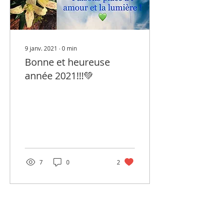
9 janv. 2021
∙
0
min
Bonne et heureuse
année 2021!!!💚
7
0
2