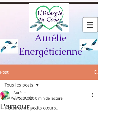
Aurélie
Energéticienne
Post
Tous les posts
Aurélie
Tous les posts
27 oct. 2020
0 min de lecture
L'amour...
Histoires de petits cœurs...